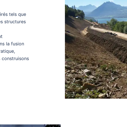
érés tels que
es structures
nt
ns la fusion
atique,
 construisons