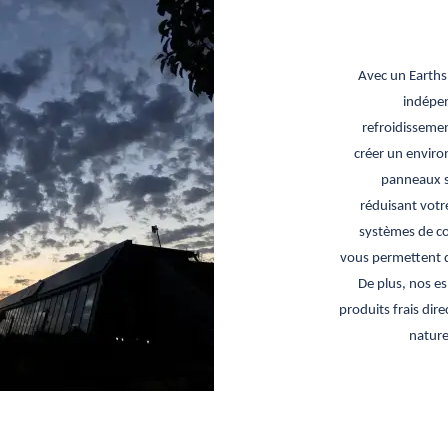
Avec un Earth
indépen
refroidissemen
créer un enviro
panneaux so
réduisant votr
systèmes de col
vous permettent de
De plus, nos es
produits frais dir
nature