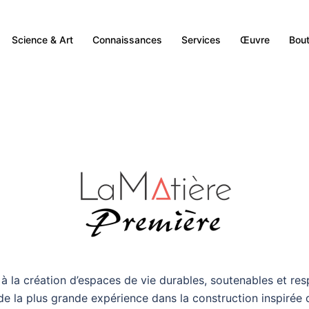
venue chez LaMa
Et transmettre
Pour le Futur
Construire
Science & Art
Connaissances
Services
Œuvre
Bout
DESCENDRE POUR COMMENCER
DESCENDRE POUR COMMENCER
DESCENDRE POUR COMMENCER
DESCENDRE POUR COMMENCER
la création d’espaces de vie durables, soutenables et resp
e la plus grande expérience dans la construction inspirée 