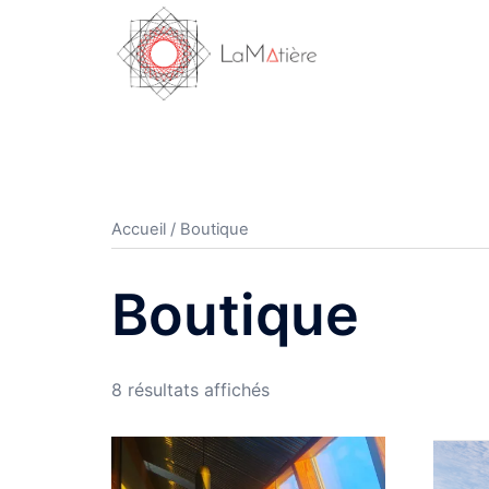
Aller
au
contenu
Accueil
/ Boutique
Boutique
Trié
8 résultats affichés
par
popularité