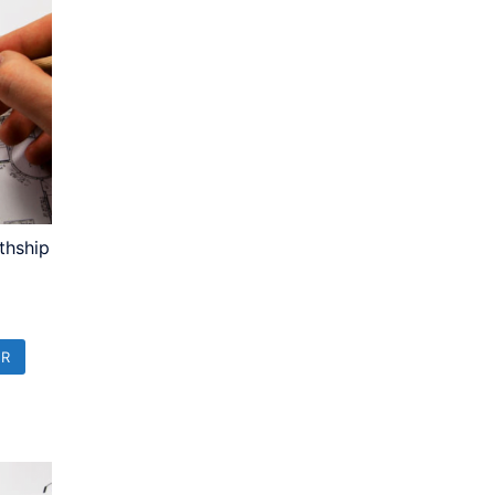
thship
ER