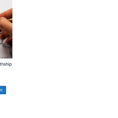
thship
ER