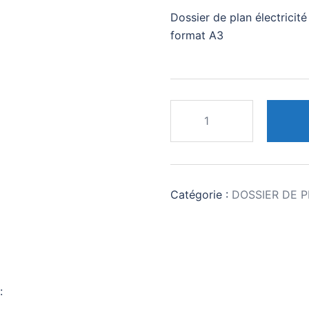
Dossier de plan électricit
format A3
quantité
de
DOSSIER
DE
PLAN
Catégorie :
DOSSIER DE 
LOTS
TECHNIQUES
:
Earthship
inspiré
3
:
chambres