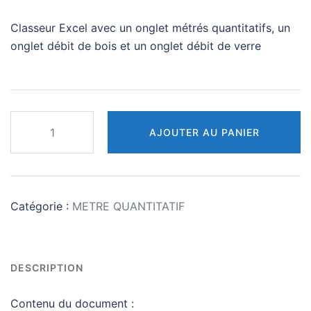
Classeur Excel avec un onglet métrés quantitatifs, un
onglet débit de bois et un onglet débit de verre
quantité
AJOUTER AU PANIER
de
MÉTRÉ
QUANTITATIF
:
Catégorie :
METRE QUANTITATIF
Earthship
inspiré
3
chambres
DESCRIPTION
Contenu du document :