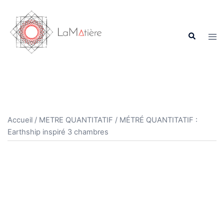
Aller
au
contenu
Recherche
Ouvr
le
men
Accueil
/
METRE QUANTITATIF
/ MÉTRÉ QUANTITATIF :
Earthship inspiré 3 chambres